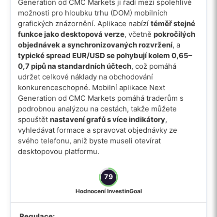
Generation od CMC Markets ji řadí mezi spolehlivé
možnosti pro hloubku trhu (DOM) mobilních
grafických znázornění. Aplikace nabízí
téměř stejné
funkce jako desktopová verze
, včetně
pokročilých
objednávek a synchronizovaných rozvržení
, a
typické spread EUR/USD se pohybují kolem 0,65–
0,7 pipů na standardních účtech
, což pomáhá
udržet celkové náklady na obchodování
konkurenceschopné. Mobilní aplikace Next
Generation od CMC Markets pomáhá traderům s
podrobnou analýzou na cestách, takže můžete
spouštět
nastavení grafů s více indikátory
,
vyhledávat formace a spravovat objednávky ze
svého telefonu, aniž byste museli otevírat
desktopovou platformu.
79
Hodnocení InvestinGoal
Regulace: