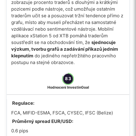
zobrazuje procento traderů s dlouhými a krátkými
pozicemi podle nástroje, což umožňuje ostatním
traderům učit se a posuzovat tržní tendence přímo z
grafu, místo aby museli přecházet na samostatné
vzdělávací nebo sentimentové nástroje. Mobilní
aplikace xStation 5 od XTB pomáhá traderům
soustředit se na obchodování tím, že
sjednocuje
výzkum, tvorbu grafů a zadávání příkazů jedním
klepnutím
do jediného nepřetržitého pracovního
postupu na stejné obrazovce.
83
Hodnocení InvestinGoal
Regulace:
FCA, MIFID-ESMA, FSCA, CYSEC, IFSC (Belize)
Průměrný spread EUR/USD:
0.6 pips