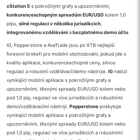
xStation 5
s pokročilými grafy a upozorněními,
konkurenceschopným spreadům EUR/USD
kolem 1,0
pipu,
silné regulaci v několika jurisdikcích
,
integrovanému vzdělávání
a
bezplatnému demo účtu
.
IG, Pepperstone a AvaTrade jsou po XTB nejlepší
forexoví brokeři pro mobilní obchodování, pokud jde o
kvalitu aplikace, konkurenceschopné ceny, silnou
regulaci a robustní vzdělávací/demo nástroje.
IG
nabízí
vynikající mobilní aplikace s pokročilými grafy a
upozorněními, těsnými spready EUR/USD kolem nebo
pod 1,0 pip, regulací ve více jurisdikcích a robustními
demo/vzdělávacími nástroji.
Pepperstone
poskytuje
vynikající mobilní aplikace s pokročilými grafy a
upozorněními, těsnými spready EUR/USD kolem nebo
pod 1,0 pip, regulací ve více jurisdikcích a robustními