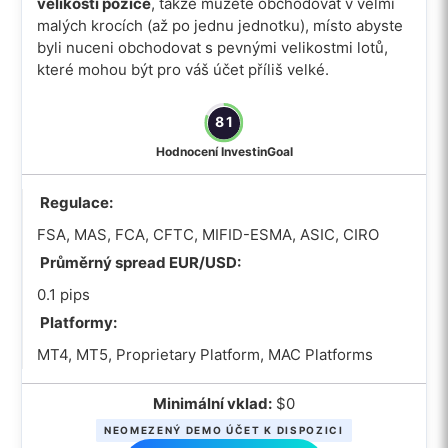
velikosti pozice
, takže můžete obchodovat v velmi
malých krocích (až po jednu jednotku), místo abyste
byli nuceni obchodovat s pevnými velikostmi lotů,
které mohou být pro váš účet příliš velké.
81
Hodnocení InvestinGoal
Regulace:
FSA, MAS, FCA, CFTC, MIFID-ESMA, ASIC, CIRO
Průměrný spread EUR/USD:
0.1 pips
Platformy:
MT4, MT5, Proprietary Platform, MAC Platforms
Minimální vklad:
$0
NEOMEZENÝ DEMO ÚČET K DISPOZICI