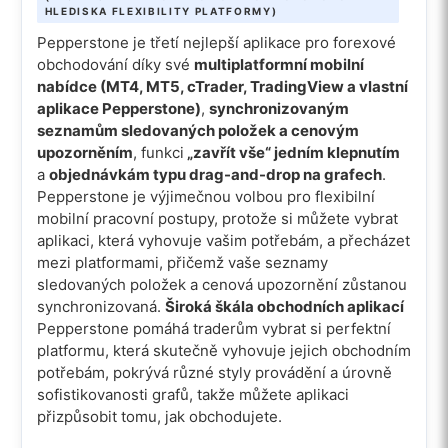
HLEDISKA FLEXIBILITY PLATFORMY)
Pepperstone je třetí nejlepší aplikace pro forexové
obchodování díky své
multiplatformní mobilní
nabídce (MT4, MT5, cTrader, TradingView a vlastní
aplikace Pepperstone)
,
synchronizovaným
seznamům sledovaných položek a cenovým
upozorněním
, funkci
„zavřít vše“ jedním klepnutím
a
objednávkám typu drag-and-drop na grafech
.
Pepperstone je výjimečnou volbou pro flexibilní
mobilní pracovní postupy, protože si můžete vybrat
aplikaci, která vyhovuje vašim potřebám, a přecházet
mezi platformami, přičemž vaše seznamy
sledovaných položek a cenová upozornění zůstanou
synchronizovaná.
Široká škála obchodních aplikací
Pepperstone pomáhá traderům vybrat si perfektní
platformu, která skutečně vyhovuje jejich obchodním
potřebám, pokrývá různé styly provádění a úrovně
sofistikovanosti grafů, takže můžete aplikaci
přizpůsobit tomu, jak obchodujete.