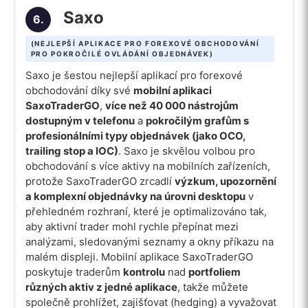
Saxo
6.
(NEJLEPŠÍ APLIKACE PRO FOREXOVÉ OBCHODOVÁNÍ
PRO POKROČILÉ OVLÁDÁNÍ OBJEDNÁVEK)
Saxo je šestou nejlepší aplikací pro forexové
obchodování díky své
mobilní aplikaci
SaxoTraderGO
,
více než 40 000 nástrojům
dostupným v telefonu
a
pokročilým grafům s
profesionálními typy objednávek (jako OCO,
trailing stop a IOC)
. Saxo je skvělou volbou pro
obchodování s více aktivy na mobilních zařízeních,
protože SaxoTraderGO zrcadlí
výzkum, upozornění
a komplexní objednávky na úrovni desktopu
v
přehledném rozhraní, které je optimalizováno tak,
aby aktivní trader mohl rychle přepínat mezi
analýzami, sledovanými seznamy a okny příkazu na
malém displeji. Mobilní aplikace SaxoTraderGO
poskytuje traderům
kontrolu
nad
portfoliem
různých aktiv z jedné aplikace
, takže můžete
společně prohlížet, zajišťovat (hedging) a vyvažovat