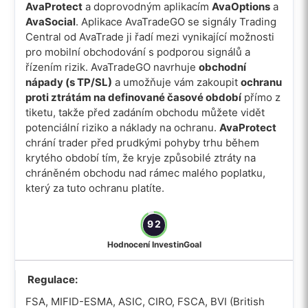
AvaProtect
a doprovodným aplikacím
AvaOptions
a
AvaSocial
. Aplikace AvaTradeGO se signály Trading
Central od AvaTrade ji řadí mezi vynikající možnosti
pro mobilní obchodování s podporou signálů a
řízením rizik. AvaTradeGO navrhuje
obchodní
nápady (s TP/SL)
a umožňuje vám zakoupit
ochranu
proti ztrátám na definované časové období
přímo z
tiketu, takže před zadáním obchodu můžete vidět
potenciální riziko a náklady na ochranu.
AvaProtect
chrání trader před prudkými pohyby trhu během
krytého období tím, že kryje způsobilé ztráty na
chráněném obchodu nad rámec malého poplatku,
který za tuto ochranu platíte.
92
Hodnocení InvestinGoal
Regulace:
FSA, MIFID-ESMA, ASIC, CIRO, FSCA, BVI (British