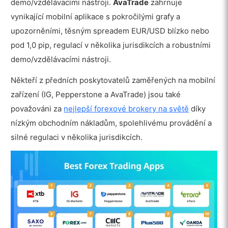
demo/vzdělávacími nástroji.
AvaTrade
zahrnuje
vynikající mobilní aplikace s pokročilými grafy a
upozorněními, těsným spreadem EUR/USD blízko nebo
pod 1,0 pip, regulací v několika jurisdikcích a robustními
demo/vzdělávacími nástroji.
Někteří z předních poskytovatelů zaměřených na mobilní
zařízení (IG, Pepperstone a AvaTrade) jsou také
považováni za
nejlepší forexové brokery na světě
díky
nízkým obchodním nákladům, spolehlivému provádění a
silné regulaci v několika jurisdikcích.