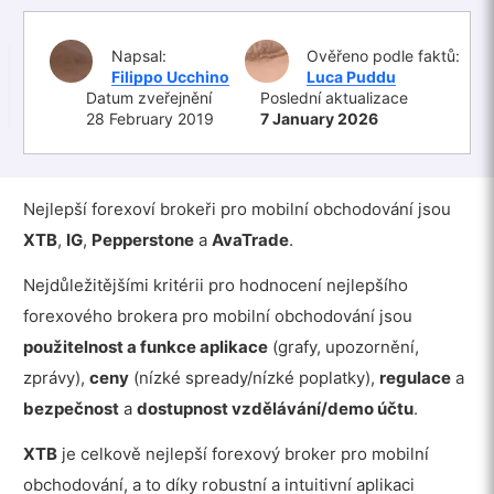
Napsal:
Ověřeno podle faktů:
Filippo Ucchino
Luca Puddu
Datum zveřejnění
Poslední aktualizace
28 February 2019
7 January 2026
Nejlepší forexoví brokeři pro mobilní obchodování jsou
XTB
,
IG
,
Pepperstone
a
AvaTrade
.
Nejdůležitějšími kritérii pro hodnocení nejlepšího
forexového brokera pro mobilní obchodování jsou
použitelnost a funkce aplikace
(grafy, upozornění,
zprávy),
ceny
(nízké spready/nízké poplatky),
regulace
a
bezpečnost
a
dostupnost vzdělávání/demo účtu
.
XTB
je celkově nejlepší forexový broker pro mobilní
obchodování, a to díky robustní a intuitivní aplikaci