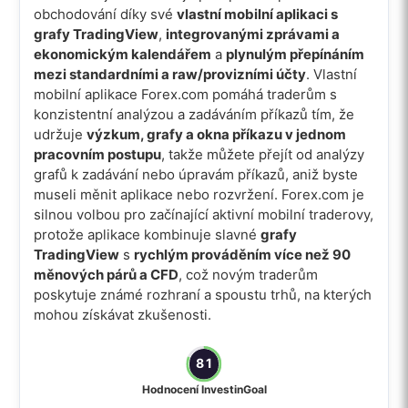
obchodování díky své
vlastní mobilní aplikaci s
grafy TradingView
,
integrovanými zprávami a
ekonomickým kalendářem
a
plynulým přepínáním
mezi standardními a raw/provizními účty
. Vlastní
mobilní aplikace Forex.com pomáhá traderům s
konzistentní analýzou a zadáváním příkazů tím, že
udržuje
výzkum, grafy a okna příkazu v jednom
pracovním postupu
, takže můžete přejít od analýzy
grafů k zadávání nebo úpravám příkazů, aniž byste
museli měnit aplikace nebo rozvržení. Forex.com je
silnou volbou pro začínající aktivní mobilní traderovy,
protože aplikace kombinuje slavné
grafy
TradingView
s
rychlým prováděním více než 90
měnových párů a CFD
, což novým traderům
poskytuje známé rozhraní a spoustu trhů, na kterých
mohou získávat zkušenosti.
81
Hodnocení InvestinGoal