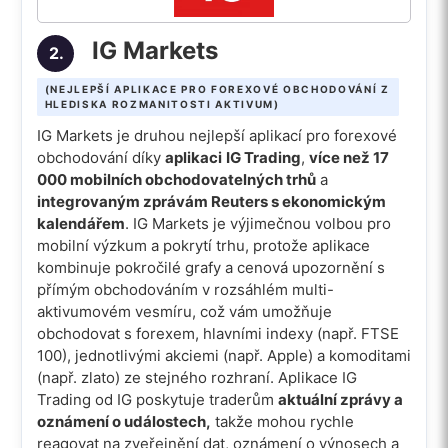
IG Markets
2.
(NEJLEPŠÍ APLIKACE PRO FOREXOVÉ OBCHODOVÁNÍ Z
HLEDISKA ROZMANITOSTI AKTIVUM)
IG Markets je druhou nejlepší aplikací pro forexové
obchodování díky
aplikaci
IG Trading
,
více než 17
000 mobilních obchodovatelných trhů
a
integrovaným zprávám Reuters s ekonomickým
kalendářem
. IG Markets je výjimečnou volbou pro
mobilní výzkum a pokrytí trhu, protože aplikace
kombinuje pokročilé grafy a cenová upozornění s
přímým obchodováním v rozsáhlém multi-
aktivumovém vesmíru, což vám umožňuje
obchodovat s forexem, hlavními indexy (např. FTSE
100), jednotlivými akciemi (např. Apple) a komoditami
(např. zlato) ze stejného rozhraní. Aplikace IG
Trading od IG poskytuje traderům
aktuální zprávy a
oznámení o událostech,
takže mohou rychle
reagovat na zveřejnění dat, oznámení o výnosech a