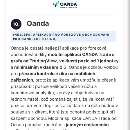
Oanda
10.
(NEJLEPŠÍ APLIKACE PRO FOREXOVÉ OBCHODOVÁNÍ
PRO NANO-LOT SIZING)
Oanda je desátá nejlepší aplikace pro forexové
obchodování díky
mobilní aplikaci
OANDA Trade s
grafy od TradingView
,
velikostí pozic od 1 jednotky
a
minimálním vkladem
0
$. Oanda je dobrou volbou
pro
přesnou kontrolu rizika na mobilních
zařízeních
, protože aplikace vám umožňuje přesně
přizpůsobit pozice velikosti vašeho účtu a
kombinovat analytiku, zprávy a objednávky na
jednom místě, což pomáhá zajistit, že velikost vaší
pozice, úroveň stop-loss a zůstatek na účtu budou v
souladu s rizikem, které jste ochotni podstoupit při
každém obchodu. Mobilní aplikace OANDA Trade od
Oanda pomáhá traderům s
jemným nastavením