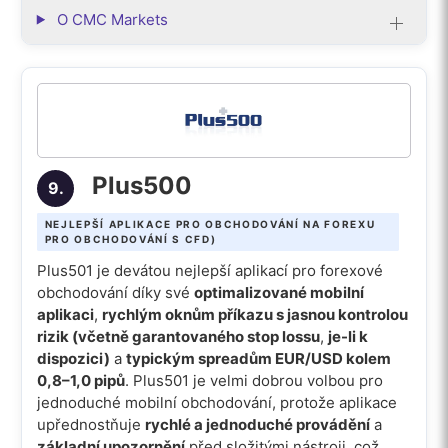
O CMC Markets
Plus500
9.
NEJLEPŠÍ APLIKACE PRO OBCHODOVÁNÍ NA FOREXU
PRO OBCHODOVÁNÍ S CFD)
Plus501 je devátou nejlepší aplikací pro forexové
obchodování díky své
optimalizované mobilní
aplikaci
,
rychlým oknům příkazu s jasnou kontrolou
rizik (včetně garantovaného stop lossu
,
je-li k
dispozici)
a
typickým spreadům EUR/USD kolem
0,8–1,0 pipů
. Plus501 je velmi dobrou volbou pro
jednoduché mobilní obchodování, protože aplikace
upřednostňuje
rychlé a jednoduché provádění
a
základní upozornění
před složitými nástroji, což