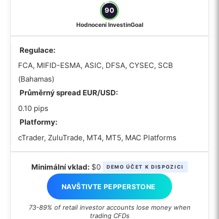
90
Hodnocení InvestinGoal
Regulace:
FCA, MIFID-ESMA, ASIC, DFSA, CYSEC, SCB
(Bahamas)
Průměrný spread EUR/USD:
0.10 pips
Platformy:
cTrader, ZuluTrade, MT4, MT5, MAC Platforms
Minimální vklad:
$0
DEMO ÚČET K DISPOZICI
NAVŠTIVTE PEPPERSTONE
73-89% of retail investor accounts lose money when
trading CFDs